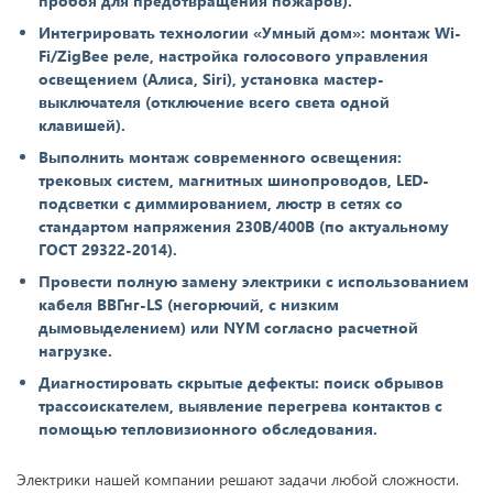
пробоя для предотвращения пожаров).
Интегрировать технологии «Умный дом»: монтаж Wi-
Fi/ZigBee реле, настройка голосового управления
освещением (Алиса, Siri), установка мастер-
выключателя (отключение всего света одной
клавишей).
Выполнить монтаж современного освещения:
трековых систем, магнитных шинопроводов, LED-
подсветки с диммированием, люстр в сетях со
стандартом напряжения 230В/400В (по актуальному
ГОСТ 29322-2014).
Провести полную замену электрики с использованием
кабеля ВВГнг-LS (негорючий, с низким
дымовыделением) или NYM согласно расчетной
нагрузке.
Диагностировать скрытые дефекты: поиск обрывов
трассоискателем, выявление перегрева контактов с
помощью тепловизионного обследования.
Электрики нашей компании решают задачи любой сложности.