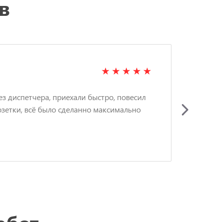
в
ЗИ
ез диспетчера, приехали быстро, повесил
Вызв
озетки, всё было сделанно максимально
люс
акку