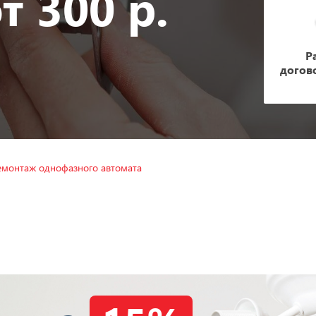
т 300 р.
Р
догов
монтаж однофазного автомата