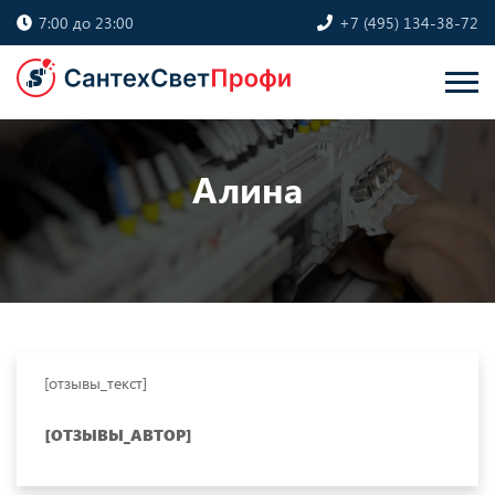
7:00 до 23:00
+7 (495) 134-38-72
Алина
[отзывы_текст]
[ОТЗЫВЫ_АВТОР]