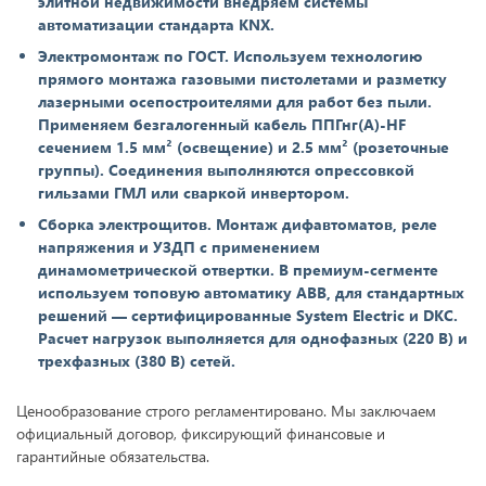
элитной недвижимости внедряем системы
автоматизации стандарта KNX.
Электромонтаж по ГОСТ. Используем технологию
прямого монтажа газовыми пистолетами и разметку
лазерными осепостроителями для работ без пыли.
Применяем безгалогенный кабель ППГнг(А)-HF
сечением 1.5 мм² (освещение) и 2.5 мм² (розеточные
группы). Соединения выполняются опрессовкой
гильзами ГМЛ или сваркой инвертором.
Сборка электрощитов. Монтаж дифавтоматов, реле
напряжения и УЗДП с применением
динамометрической отвертки. В премиум-сегменте
используем топовую автоматику ABB, для стандартных
решений — сертифицированные System Electric и DKC.
Расчет нагрузок выполняется для однофазных (220 В) и
трехфазных (380 В) сетей.
Ценообразование строго регламентировано. Мы заключаем
официальный договор, фиксирующий финансовые и
гарантийные обязательства.