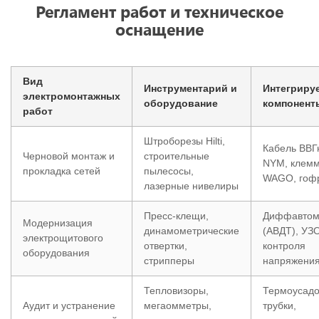
Регламент работ и техническое
оснащение
Вид
Инструментарий и
Интегриру
электромонтажных
оборудование
компонент
работ
Штроборезы Hilti,
Кабель ВВГн
Черновой монтаж и
строительные
NYM, клем
прокладка сетей
пылесосы,
WAGO, гоф
лазерные нивелиры
Пресс-клещи,
Диффавтом
Модернизация
динамометрические
(АВДТ), УЗО
электрощитового
отвертки,
контроля
оборудования
стрипперы
напряжени
Тепловизоры,
Термоусад
Аудит и устранение
мегаомметры,
трубки,