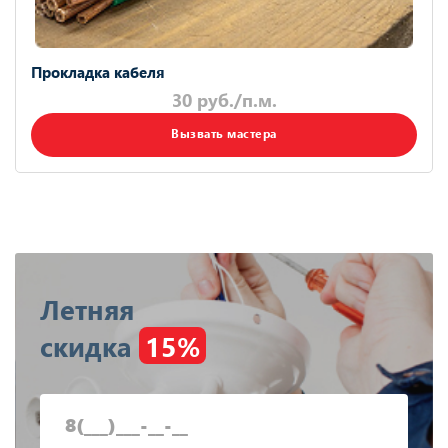
Прокладка кабеля
30 руб./п.м.
Вызвать мастера
Летняя
скидка
15%