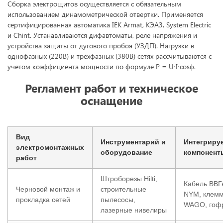
Сборка электрощитов осуществляется с обязательным
использованием динамометрической отвертки. Применяется
сертифицированная автоматика IEK Armat, КЭАЗ, System Electric
и Chint. Устанавливаются дифавтоматы, реле напряжения и
устройства защиты от дугового пробоя (УЗДП). Нагрузки в
однофазных (220В) и трехфазных (380В) сетях рассчитываются с
учетом коэффициента мощности по формуле P = U⋅I⋅cosϕ.
Регламент работ и техническое
оснащение
Вид
Инструментарий и
Интегриру
электромонтажных
оборудование
компонент
работ
Штроборезы Hilti,
Кабель ВВГн
Черновой монтаж и
строительные
NYM, клем
прокладка сетей
пылесосы,
WAGO, гоф
лазерные нивелиры