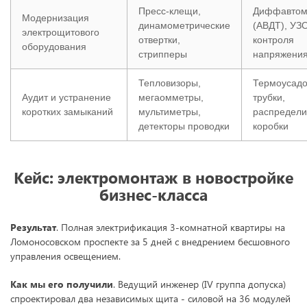
Пресс-клещи,
Диффавтом
Модернизация
динамометрические
(АВДТ), УЗО
электрощитового
отвертки,
контроля
оборудования
стрипперы
напряжени
Тепловизоры,
Термоусад
Аудит и устранение
мегаомметры,
трубки,
коротких замыканий
мультиметры,
распредели
детекторы проводки
коробки
Кейс: электромонтаж в новостройке
бизнес-класса
Результат
. Полная электрификация 3-комнатной квартиры на
Ломоносовском проспекте за 5 дней с внедрением бесшовного
управления освещением.
Как мы его получили
. Ведущий инженер (IV группа допуска)
спроектировал два независимых щита - силовой на 36 модулей