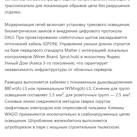
трассоискатели для локализации обрывов цепи без разрушения
отделки.
Модернизация сетей включает установку трекового освещения,
биометрических замков и внедрение цифрового протокола
DALI. При проектировании слаботочных щитов закладывается
оптический кабель (GPON). Управление умным домом строится
на базе передового стандарта Matter с интеграцией локальных
контроллеров (Wiren Board, Sprut.hub) в экосистему Яндекс
Умный Дом (Алиса 3-го поколения), что гарантирует
независимость инфраструктуры от облачных серверов.
Разводка выполняется кабелем с пониженным дымовыделением
ВВГнг(А)-LS или премиальным NYMng(A)-LS. Сечение для групп
освещения составляет 1.5 мм², для розеточных групп — 2.5 мм².
Силовые линии соединяются методом сварки скруток
графитовым электродом или опрессовкой гильзами. Клеммы
WAGO применяются исключительно в слабонагруженных цепях
освещения. Штробление железобетона выполняется
штроборезом в паре с мощным строительным пылесосом.