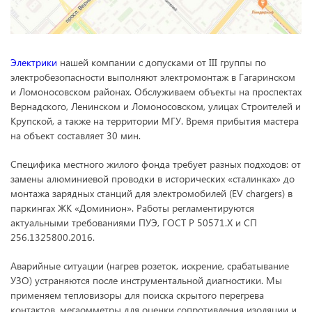
Электрики
нашей компании с допусками от III группы по
электробезопасности выполняют электромонтаж в Гагаринском
и Ломоносовском районах. Обслуживаем объекты на проспектах
Вернадского, Ленинском и Ломоносовском, улицах Строителей и
Крупской, а также на территории МГУ. Время прибытия мастера
на объект составляет 30 мин.
Специфика местного жилого фонда требует разных подходов: от
замены алюминиевой проводки в исторических «сталинках» до
монтажа зарядных станций для электромобилей (EV chargers) в
паркингах ЖК «Доминион». Работы регламентируются
актуальными требованиями ПУЭ, ГОСТ Р 50571.X и СП
256.1325800.2016.
Аварийные ситуации (нагрев розеток, искрение, срабатывание
УЗО) устраняются после инструментальной диагностики. Мы
применяем тепловизоры для поиска скрытого перегрева
контактов, мегаомметры для оценки сопротивления изоляции и