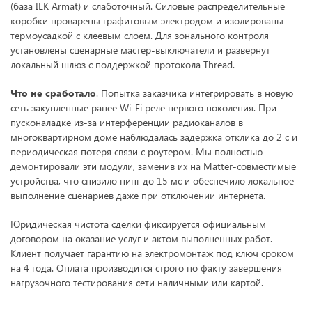
(база IEK Armat) и слаботочный. Силовые распределительные
коробки проварены графитовым электродом и изолированы
термоусадкой с клеевым слоем. Для зонального контроля
установлены сценарные мастер-выключатели и развернут
локальный шлюз с поддержкой протокола Thread.
Что не сработало
. Попытка заказчика интегрировать в новую
сеть закупленные ранее Wi-Fi реле первого поколения. При
пусконаладке из-за интерференции радиоканалов в
многоквартирном доме наблюдалась задержка отклика до 2 с и
периодическая потеря связи с роутером. Мы полностью
демонтировали эти модули, заменив их на Matter-совместимые
устройства, что снизило пинг до 15 мс и обеспечило локальное
выполнение сценариев даже при отключении интернета.
Юридическая чистота сделки фиксируется официальным
договором на оказание услуг и актом выполненных работ.
Клиент получает гарантию на электромонтаж под ключ сроком
на 4 года. Оплата производится строго по факту завершения
нагрузочного тестирования сети наличными или картой.