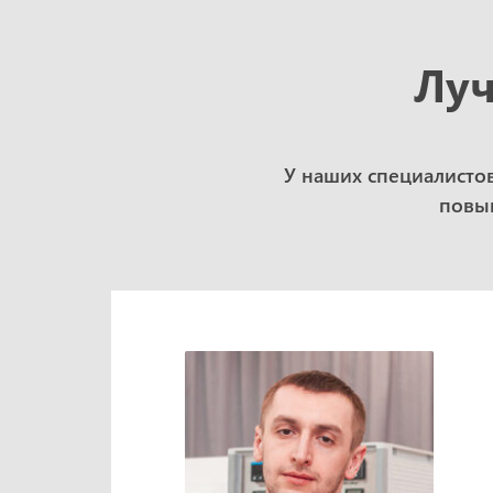
Луч
У наших специалисто
повыш