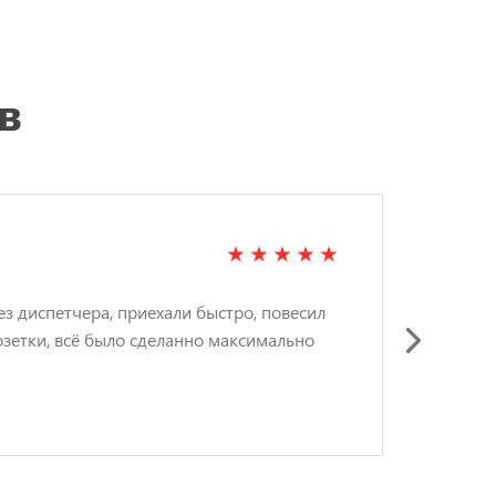
в
ЗИ
ез диспетчера, приехали быстро, повесил
Вызв
озетки, всё было сделанно максимально
люс
акку