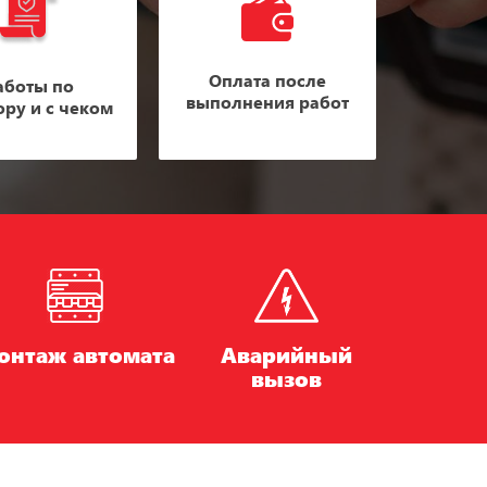
Оплата после
аботы по
выполнения работ
ору и с чеком
онтаж автомата
Аварийный
вызов