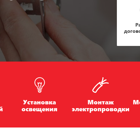
Р
догов
Установка
Монтаж
М
й
освещения
электропроводки