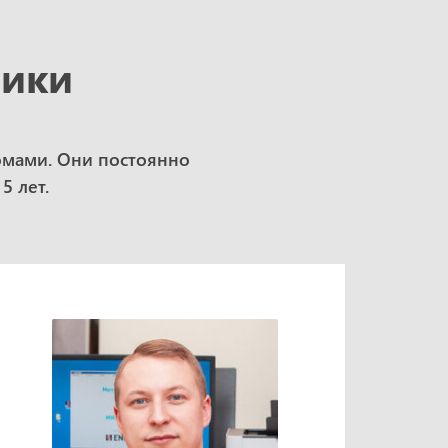
рики
омами. Они постоянно
5 лет.