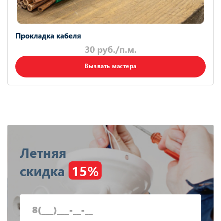
Прокладка кабеля
30 руб./п.м.
Вызвать мастера
Летняя
скидка
15%