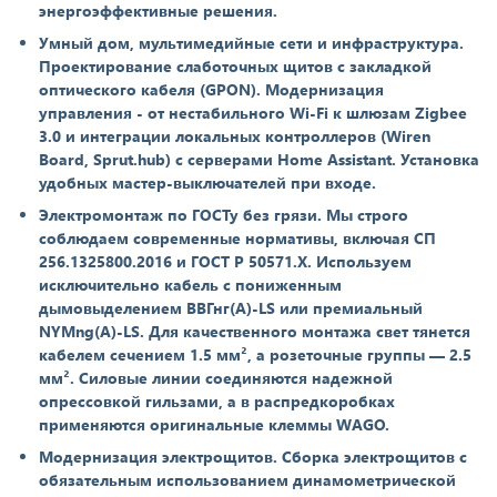
энергоэффективные решения.
Умный дом, мультимедийные сети и инфраструктура.
Проектирование слаботочных щитов с закладкой
оптического кабеля (GPON). Модернизация
управления - от нестабильного Wi-Fi к шлюзам Zigbee
3.0 и интеграции локальных контроллеров (Wiren
Board, Sprut.hub) с серверами Home Assistant. Установка
удобных мастер-выключателей при входе.
Электромонтаж по ГОСТу без грязи. Мы строго
соблюдаем современные нормативы, включая СП
256.1325800.2016 и ГОСТ Р 50571.X. Используем
исключительно кабель с пониженным
дымовыделением ВВГнг(А)-LS или премиальный
NYMng(A)-LS. Для качественного монтажа свет тянется
кабелем сечением 1.5 мм², а розеточные группы — 2.5
мм². Силовые линии соединяются надежной
опрессовкой гильзами, а в распредкоробках
применяются оригинальные клеммы WAGO.
Модернизация электрощитов. Сборка электрощитов с
обязательным использованием динамометрической