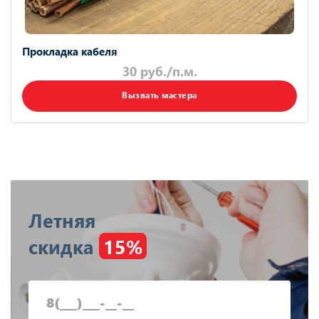
Прокладка кабеля
30 руб./п.м.
Вызвать мастера
Летняя
скидка
15%