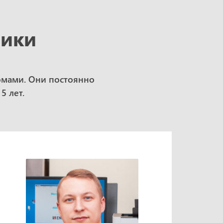
рики
омами. Они постоянно
5 лет.