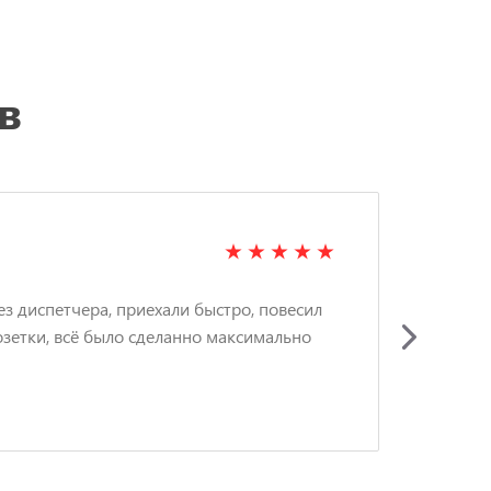
в
ЗИ
ез диспетчера, приехали быстро, повесил
Вызв
озетки, всё было сделанно максимально
люс
акку