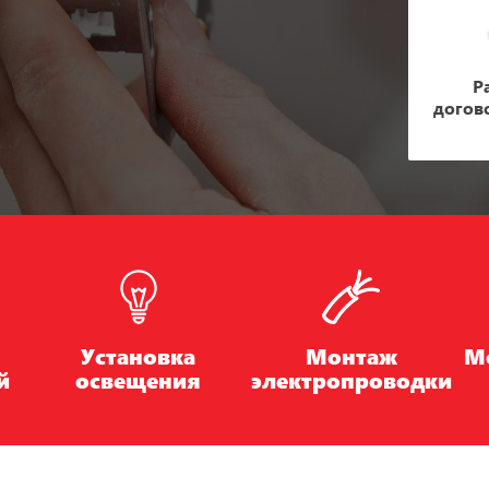
Р
догов
Установка
Монтаж
М
й
освещения
электропроводки