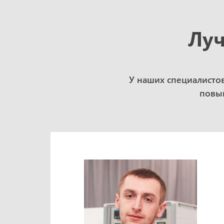
Луч
У наших специалисто
повыш