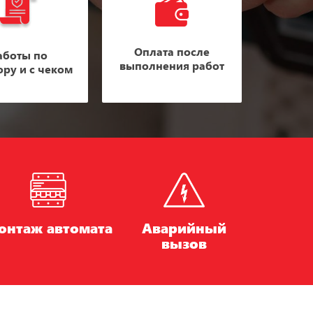
Оплата после
аботы по
выполнения работ
ору и с чеком
онтаж автомата
Аварийный
вызов