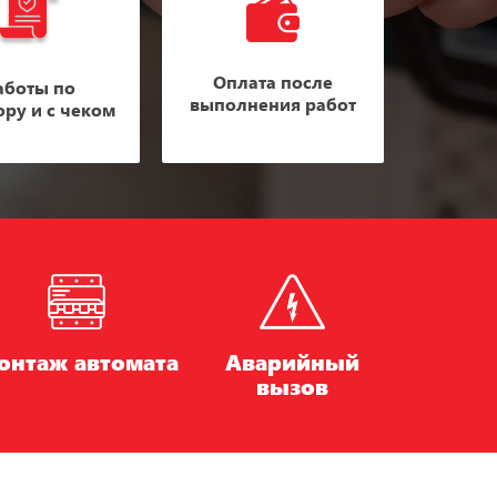
Оплата после
аботы по
выполнения работ
ору и с чеком
онтаж автомата
Аварийный
вызов