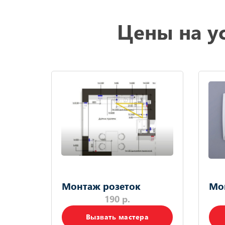
Цены на ус
Монтаж розеток
Мо
190 р.
Вызвать мастера