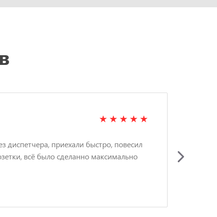
в
ЗИ
ез диспетчера, приехали быстро, повесил
Вызв
озетки, всё было сделанно максимально
люс
акку