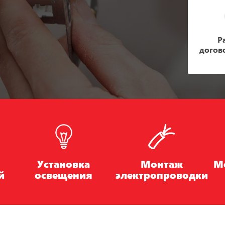
Р
догов
Установка
Монтаж
М
й
освещения
электропроводки