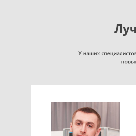
Луч
У наших специалисто
повыш