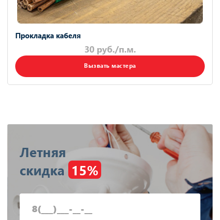
Прокладка кабеля
30 руб./п.м.
Вызвать мастера
Летняя
скидка
15%