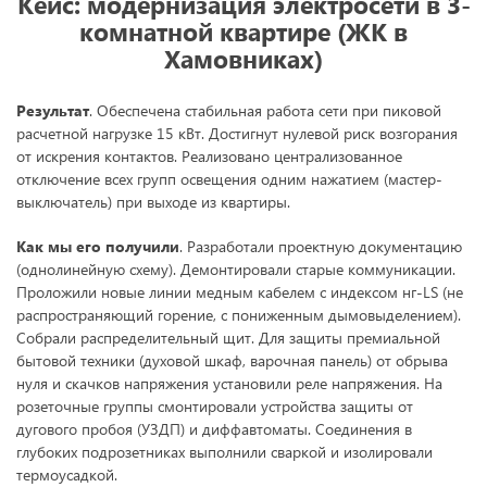
Кейс: модернизация электросети в 3-
комнатной квартире (ЖК в
Хамовниках)
Результат
. Обеспечена стабильная работа сети при пиковой
расчетной нагрузке 15 кВт. Достигнут нулевой риск возгорания
от искрения контактов. Реализовано централизованное
отключение всех групп освещения одним нажатием (мастер-
выключатель) при выходе из квартиры.
Как мы его получили
. Разработали проектную документацию
(однолинейную схему). Демонтировали старые коммуникации.
Проложили новые линии медным кабелем с индексом нг-LS (не
распространяющий горение, с пониженным дымовыделением).
Собрали распределительный щит. Для защиты премиальной
бытовой техники (духовой шкаф, варочная панель) от обрыва
нуля и скачков напряжения установили реле напряжения. На
розеточные группы смонтировали устройства защиты от
дугового пробоя (УЗДП) и диффавтоматы. Соединения в
глубоких подрозетниках выполнили сваркой и изолировали
термоусадкой.