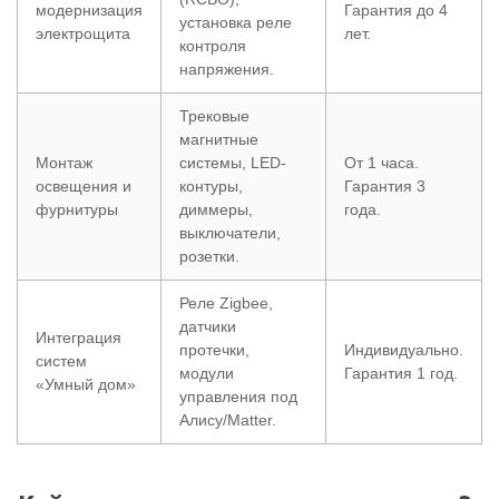
модернизация
Гарантия до 4
установка реле
электрощита
лет.
контроля
напряжения.
Трековые
магнитные
Монтаж
системы, LED-
От 1 часа.
освещения и
контуры,
Гарантия 3
фурнитуры
диммеры,
года.
выключатели,
розетки.
Реле Zigbee,
датчики
Интеграция
протечки,
Индивидуально.
систем
модули
Гарантия 1 год.
«Умный дом»
управления под
Алису/Matter.