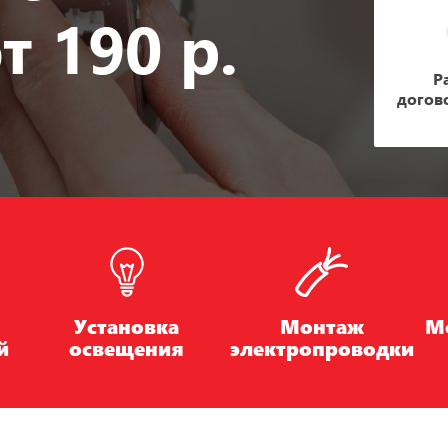
т 190 р.
Р
догов
Установка
Монтаж
М
й
освещения
электропроводки