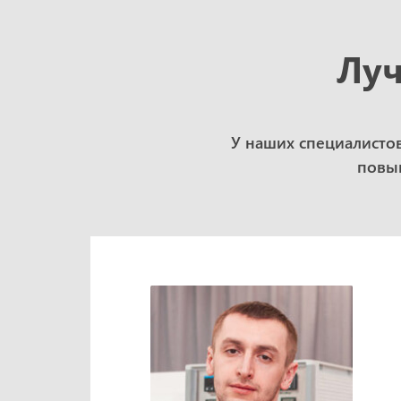
Луч
У наших специалисто
повыш