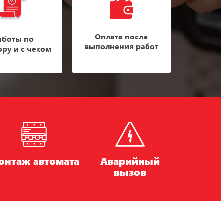
Оплата после
аботы по
выполнения работ
ору и с чеком
онтаж автомата
Аварийный
вызов