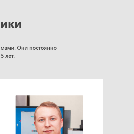
рики
омами. Они постоянно
5 лет.