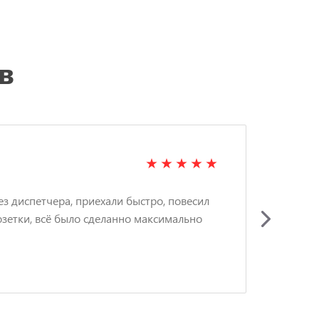
в
ЗИ
ез диспетчера, приехали быстро, повесил
Вызв
озетки, всё было сделанно максимально
люс
акку