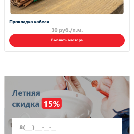
Прокладка кабеля
30 руб./п.м.
Вызвать мастера
Летняя
скидка
15%