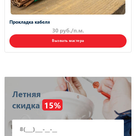
Прокладка кабеля
30 руб./п.м.
Вызвать мастера
Летняя
скидка
15%