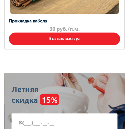
Прокладка кабеля
30 руб./п.м.
Вызвать мастера
Летняя
скидка
15%