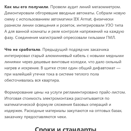
Как мы его получили
. Провели аудит линий мегаомметром.
Демонтировали обгоревшие вводные автоматы. Собрали новую
схему с использованием автоматики IEK Armat, физически
разнесли линии освещения и розеток, интегрировали УЗО типа
A для ванной комнаты и реле контроля напряжений на каждую
фазу. Соединения магистралей опрессовали гильзами ГМЛ.
Что не сработало
. Предыдущий подрядчик заказчика
интегрировал старый алюминиевый кабель с новыми медными
линиями через дешевые винтовые колодки, что дало сильный
нагрев и искрение. В щитке стоял один общий дифавтомат —
при малейшей утечке тока в системе теплого пола
обесточивалась вся квартира.
Формирование цены на услуги регламентировано прайс-листом.
Итоговая стоимость электромонтажа рассчитывается по
математической формуле сложения базовых операций и
издержек. Расходные материалы закупаются на оптовых базах,
заказчику предоставляются чеки.
Сроки и стандарты