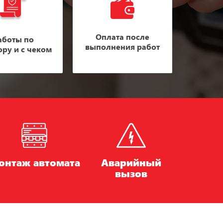
Оплата после
аботы по
выполнения работ
ору и с чеком
онтаж автомата
Аварийный
вызов