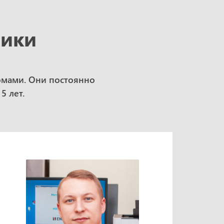
рики
омами. Они постоянно
5 лет.