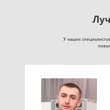
Луч
У наших специалисто
повыш