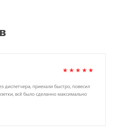
в
ЗИ
ез диспетчера, приехали быстро, повесил
Вызв
озетки, всё было сделанно максимально
люс
акку