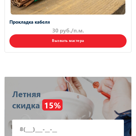
Прокладка кабеля
30 руб./п.м.
Вызвать мастера
Летняя
скидка
15%